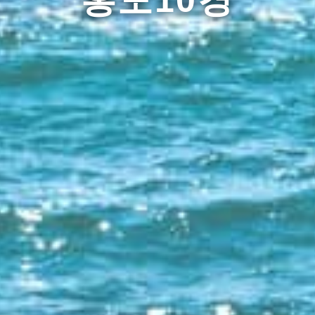
홍도10경